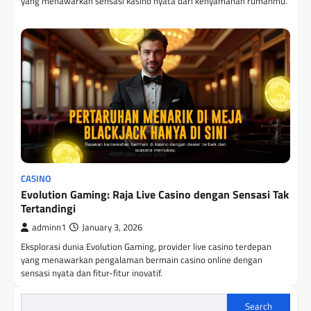
yang menawarkan sensasi kasino nyata dari kenyamanan rumahmu.
CASINO
Evolution Gaming: Raja Live Casino dengan Sensasi Tak
Tertandingi
adminn1
January 3, 2026
Eksplorasi dunia Evolution Gaming, provider live casino terdepan
yang menawarkan pengalaman bermain casino online dengan
sensasi nyata dan fitur-fitur inovatif.
Search