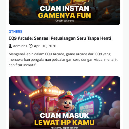
OTHERS
CQ9 Arcade: Sensasi Petualangan Seru Tanpa Henti
adminn1
April 10, 2026
Mengenal lebih dalam CQ9 Arcade, game arcade dari CQ9 yang
menawarkan pengalaman petualangan seru dengan visual menarik
dan fitur inovatif.