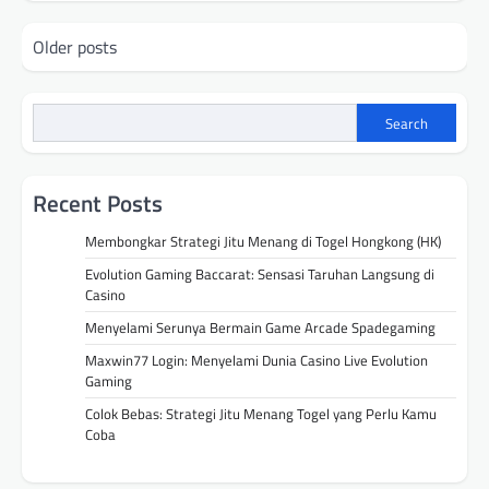
Posts
Older posts
navigation
Search
Recent Posts
Membongkar Strategi Jitu Menang di Togel Hongkong (HK)
Evolution Gaming Baccarat: Sensasi Taruhan Langsung di
Casino
Menyelami Serunya Bermain Game Arcade Spadegaming
Maxwin77 Login: Menyelami Dunia Casino Live Evolution
Gaming
Colok Bebas: Strategi Jitu Menang Togel yang Perlu Kamu
Coba