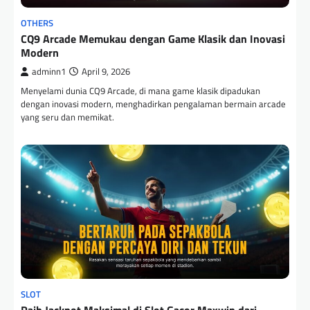
OTHERS
CQ9 Arcade Memukau dengan Game Klasik dan Inovasi
Modern
adminn1
April 9, 2026
Menyelami dunia CQ9 Arcade, di mana game klasik dipadukan
dengan inovasi modern, menghadirkan pengalaman bermain arcade
yang seru dan memikat.
SLOT