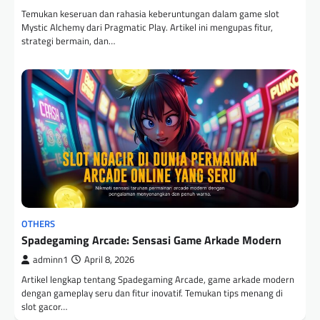
Temukan keseruan dan rahasia keberuntungan dalam game slot
Mystic Alchemy dari Pragmatic Play. Artikel ini mengupas fitur,
strategi bermain, dan…
OTHERS
Spadegaming Arcade: Sensasi Game Arkade Modern
adminn1
April 8, 2026
Artikel lengkap tentang Spadegaming Arcade, game arkade modern
dengan gameplay seru dan fitur inovatif. Temukan tips menang di
slot gacor…