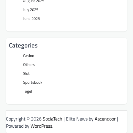
August 2025
July 2025
June 2025
Categories
Casino
Others
Slot
Sportsbook
Togel
Copyright © 2026
SociaTech
| Elite News by
Ascendoor
|
Powered by
WordPress
.