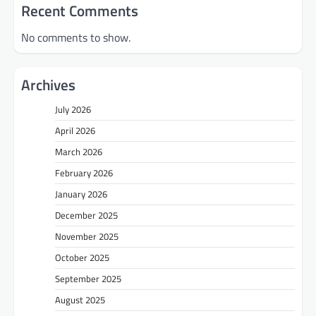
Recent Comments
No comments to show.
Archives
July 2026
April 2026
March 2026
February 2026
January 2026
December 2025
November 2025
October 2025
September 2025
August 2025