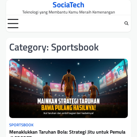
SociaTech
Skip
to
Teknologi yang Membantu Kamu Meraih Kemenangan
content
Category:
Sportsbook
SPORTSBOOK
Menaklukkan Taruhan Bola: Strategi Jitu untuk Pemula