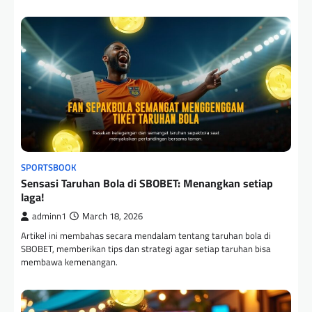
SPORTSBOOK
Sensasi Taruhan Bola di SBOBET: Menangkan setiap
laga!
adminn1
March 18, 2026
Artikel ini membahas secara mendalam tentang taruhan bola di
SBOBET, memberikan tips dan strategi agar setiap taruhan bisa
membawa kemenangan.