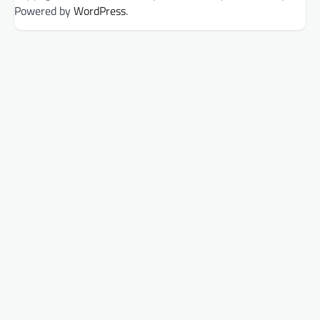
Powered by
WordPress
.