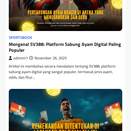
SPORTSBOOK
Mengenal SV388: Platform Sabung Ayam Digital Paling
Populer
adminn1
November 26, 2025
Artikel ini membahas secara mendalam tentang SV388, platform
sabung ayam digital yang sangat populer, termasuk jenis ayam,
odds, dan fitur…