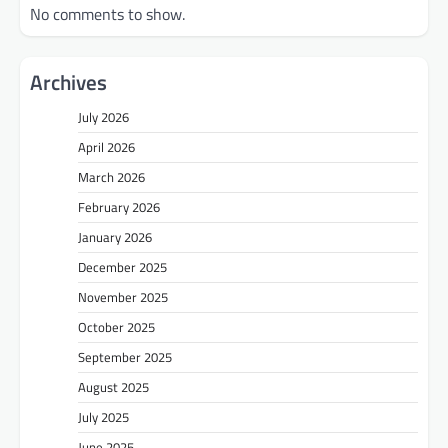
No comments to show.
Archives
July 2026
April 2026
March 2026
February 2026
January 2026
December 2025
November 2025
October 2025
September 2025
August 2025
July 2025
June 2025