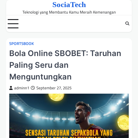
Skip
SociaTech
to
Teknologi yang Membantu Kamu Meraih Kemenangan
content
SPORTSBOOK
Bola Online SBOBET: Taruhan
Paling Seru dan
Menguntungkan
adminn1
September 27, 2025