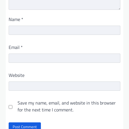
Name
*
Email
*
Website
Save my name, email, and website in this browser
for the next time I comment.