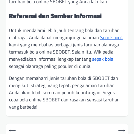
taruhan bola online SBOBET yang Anda lakukan.
Referensi dan Sumber Informasi
Untuk mendalami lebih jauh tentang bola dan taruhan
olahraga, Anda dapat mengunjungi halaman
Sportsbook
kami yang membahas berbagai jenis taruhan olahraga
termasuk bola online SBOBET. Selain itu, Wikipedia
menyediakan informasi lengkap tentang
sepak bola
sebagai olahraga paling populer di dunia.
Dengan memahami jenis taruhan bola di SBOBET dan
mengikuti strategi yang tepat, pengalaman taruhan
Anda akan lebih seru dan penuh keuntungan. Segera
coba bola online SBOBET dan rasakan sensasi taruhan
yang berbeda!
Post
⟵
⟶