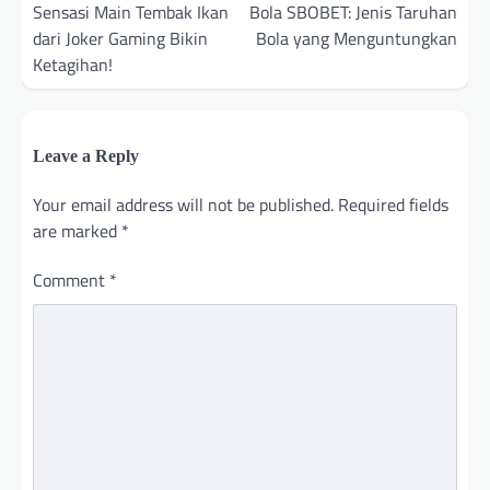
navigation
Sensasi Main Tembak Ikan
Bola SBOBET: Jenis Taruhan
dari Joker Gaming Bikin
Bola yang Menguntungkan
Ketagihan!
Leave a Reply
Your email address will not be published.
Required fields
are marked
*
Comment
*