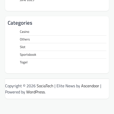
Categories
Casino
Others
Slot
Sportsbook
Togel
Copyright © 2026
SociaTech
| Elite News by
Ascendoor
|
Powered by
WordPress
.