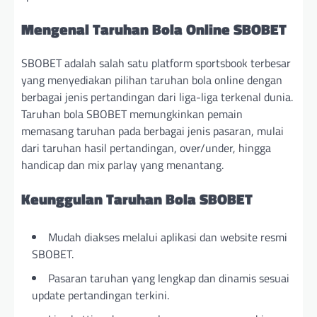
Mengenal Taruhan Bola Online SBOBET
SBOBET adalah salah satu platform sportsbook terbesar
yang menyediakan pilihan taruhan bola online dengan
berbagai jenis pertandingan dari liga-liga terkenal dunia.
Taruhan bola SBOBET memungkinkan pemain
memasang taruhan pada berbagai jenis pasaran, mulai
dari taruhan hasil pertandingan, over/under, hingga
handicap dan mix parlay yang menantang.
Keunggulan Taruhan Bola SBOBET
Mudah diakses melalui aplikasi dan website resmi
SBOBET.
Pasaran taruhan yang lengkap dan dinamis sesuai
update pertandingan terkini.