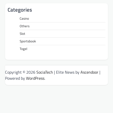
Categories
Casino
Others
Slot
Sportsbook
Togel
Copyright © 2026
SociaTech
| Elite News by
Ascendoor
|
Powered by
WordPress
.