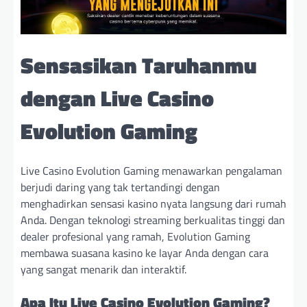
Sensasikan Taruhanmu
dengan Live Casino
Evolution Gaming
Live Casino Evolution Gaming menawarkan pengalaman
berjudi daring yang tak tertandingi dengan
menghadirkan sensasi kasino nyata langsung dari rumah
Anda. Dengan teknologi streaming berkualitas tinggi dan
dealer profesional yang ramah, Evolution Gaming
membawa suasana kasino ke layar Anda dengan cara
yang sangat menarik dan interaktif.
Apa Itu Live Casino Evolution Gaming?