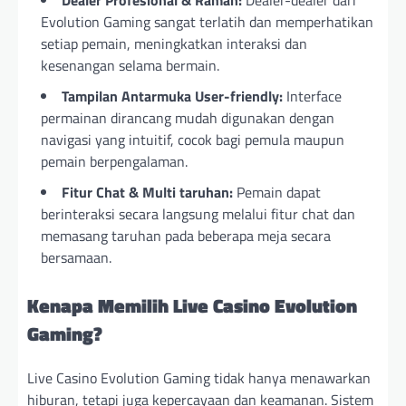
Dealer Profesional & Ramah:
Dealer-dealer dari
Evolution Gaming sangat terlatih dan memperhatikan
setiap pemain, meningkatkan interaksi dan
kesenangan selama bermain.
Tampilan Antarmuka User-friendly:
Interface
permainan dirancang mudah digunakan dengan
navigasi yang intuitif, cocok bagi pemula maupun
pemain berpengalaman.
Fitur Chat & Multi taruhan:
Pemain dapat
berinteraksi secara langsung melalui fitur chat dan
memasang taruhan pada beberapa meja secara
bersamaan.
Kenapa Memilih Live Casino Evolution
Gaming?
Live Casino Evolution Gaming tidak hanya menawarkan
hiburan, tetapi juga kepercayaan dan keamanan. Sistem