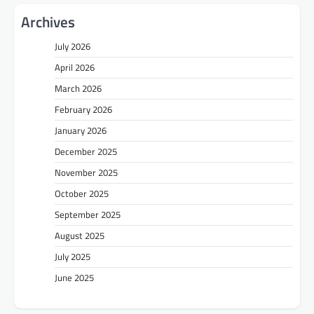
Archives
July 2026
April 2026
March 2026
February 2026
January 2026
December 2025
November 2025
October 2025
September 2025
August 2025
July 2025
June 2025