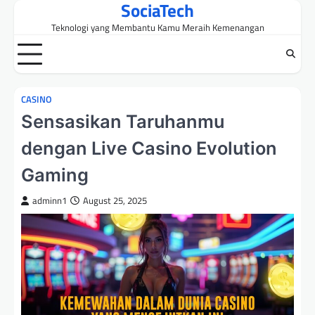
SociaTech
Skip
to
Teknologi yang Membantu Kamu Meraih Kemenangan
content
CASINO
Sensasikan Taruhanmu
dengan Live Casino Evolution
Gaming
adminn1
August 25, 2025