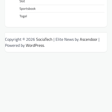
Slot
Sportsbook
Togel
Copyright © 2026
SociaTech
| Elite News by
Ascendoor
|
Powered by
WordPress
.