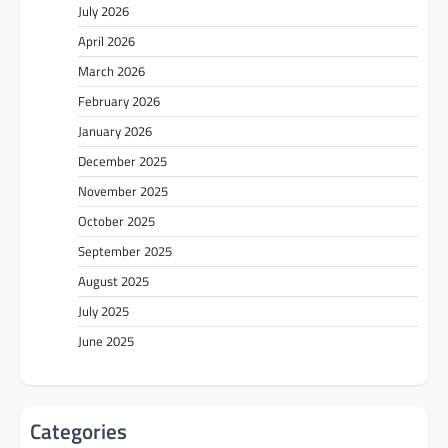
July 2026
April 2026
March 2026
February 2026
January 2026
December 2025
November 2025
October 2025
September 2025
August 2025
July 2025
June 2025
Categories