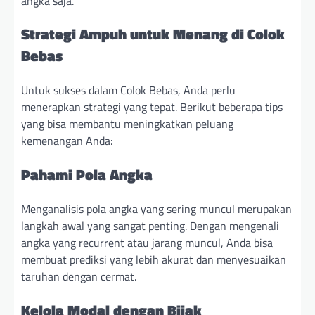
angka saja.
Strategi Ampuh untuk Menang di Colok
Bebas
Untuk sukses dalam Colok Bebas, Anda perlu
menerapkan strategi yang tepat. Berikut beberapa tips
yang bisa membantu meningkatkan peluang
kemenangan Anda:
Pahami Pola Angka
Menganalisis pola angka yang sering muncul merupakan
langkah awal yang sangat penting. Dengan mengenali
angka yang recurrent atau jarang muncul, Anda bisa
membuat prediksi yang lebih akurat dan menyesuaikan
taruhan dengan cermat.
Kelola Modal dengan Bijak