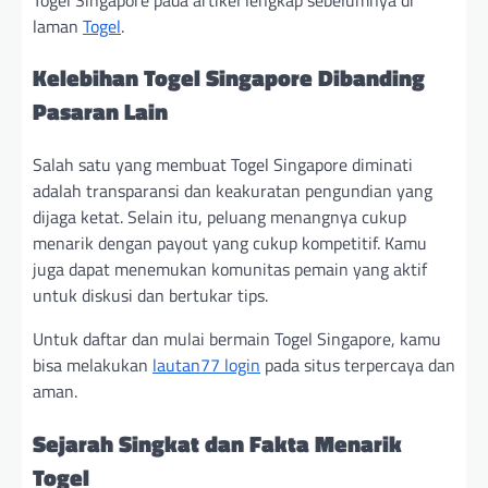
laman
Togel
.
Kelebihan Togel Singapore Dibanding
Pasaran Lain
Salah satu yang membuat Togel Singapore diminati
adalah transparansi dan keakuratan pengundian yang
dijaga ketat. Selain itu, peluang menangnya cukup
menarik dengan payout yang cukup kompetitif. Kamu
juga dapat menemukan komunitas pemain yang aktif
untuk diskusi dan bertukar tips.
Untuk daftar dan mulai bermain Togel Singapore, kamu
bisa melakukan
lautan77 login
pada situs terpercaya dan
aman.
Sejarah Singkat dan Fakta Menarik
Togel