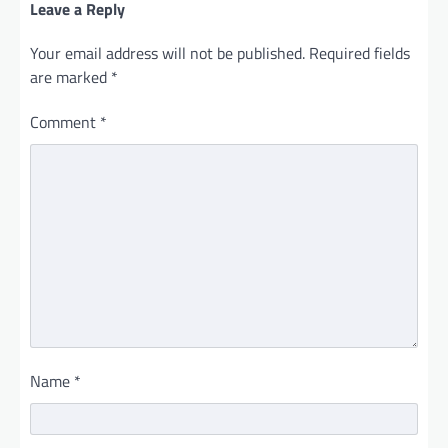
Leave a Reply
Your email address will not be published.
Required fields
are marked
*
Comment
*
Name
*