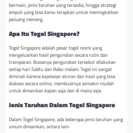
bermain, jenis taruhan yang tersedia, hingga strategi
ampuh yang bisa kamu terapkan untuk meningkatkan
peluang menang.
Apa Itu Togel Singapore?
Togel Singapore adalah pasar togel resmi yang
mengeluarkan hasil pengundian secara rutin dan
transparan. Biasanya pengundian tersebut dilakukan
setiap hari Sabtu dan Rabu malam. Togel ini sangat
diminati karena kejelasan aturan dan hasil yang bisa
diakses secara online, membuatnya semakin mudah
untuk dimainkan kapan saja dan di mana saja.
Jenis Taruhan Dalam Togel Singapore
Dalam Togel Singapore, ada beberapa jenis taruhan yang
umum dimainkan, antara lain: