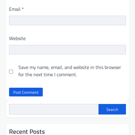
Email
*
Website
Save my name, email, and website in this browser
for the next time I comment.
Search
Recent Posts