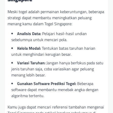
Meski togel adalah permainan keberuntungan, beberapa
strategi dapat membantu meningkatkan peluang
menang kamu dalam Togel Singapore:
Analisis Data:
Pelajari hasil-hasil undian
sebelumnya untuk mencari pola.
Kelola Modal:
Tentukan batas taruhan harian
untuk menghindari kerugian besar.
Variasi Taruhan:
Jangan hanya berfokus pada satu
jenis taruhan saja, coba variasikan agar peluang
menang lebih besar.
Gunakan Software Prediksi Togel:
Beberapa
software dapat membantu menebak angka dengan
algoritma tertentu.
Kamu juga dapat mencari referensi tambahan mengenai
Togel Singapore pada artikel lengkap sebelumnya di