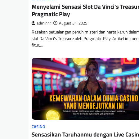
Menyelami Sensasi Slot Da Vinci’s Treasur
Pragmatic Play
adminn1
August 31, 2025
Rasakan petualangan penuh misteri dan harta karun dal
slot Da Vinci's Treasure oleh Pragmatic Play. Artikel ini m
fitur,…
CASINO
Sensasikan Taruhanmu dengan Live Casi