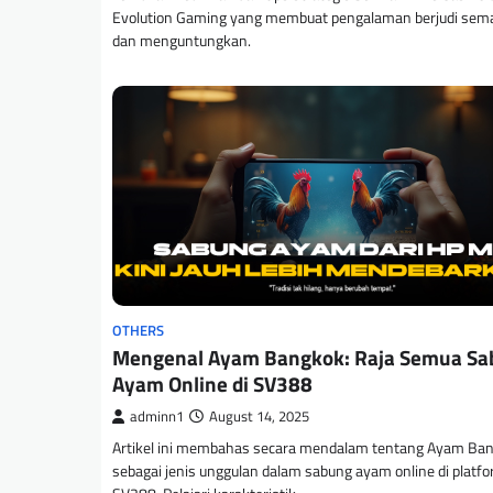
Evolution Gaming yang membuat pengalaman berjudi sema
dan menguntungkan.
OTHERS
Mengenal Ayam Bangkok: Raja Semua Sa
Ayam Online di SV388
adminn1
August 14, 2025
Artikel ini membahas secara mendalam tentang Ayam Ba
sebagai jenis unggulan dalam sabung ayam online di platf