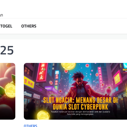
an
TOGEL
OTHERS
025
OTHERS