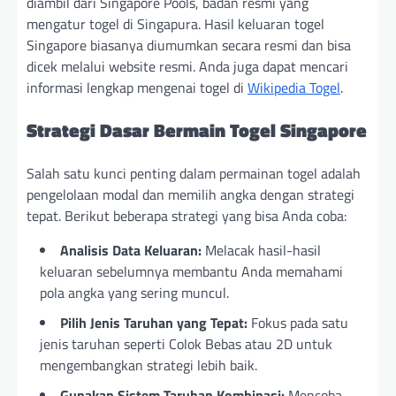
diambil dari Singapore Pools, badan resmi yang
mengatur togel di Singapura. Hasil keluaran togel
Singapore biasanya diumumkan secara resmi dan bisa
dicek melalui website resmi. Anda juga dapat mencari
informasi lengkap mengenai togel di
Wikipedia Togel
.
Strategi Dasar Bermain Togel Singapore
Salah satu kunci penting dalam permainan togel adalah
pengelolaan modal dan memilih angka dengan strategi
tepat. Berikut beberapa strategi yang bisa Anda coba:
Analisis Data Keluaran:
Melacak hasil-hasil
keluaran sebelumnya membantu Anda memahami
pola angka yang sering muncul.
Pilih Jenis Taruhan yang Tepat:
Fokus pada satu
jenis taruhan seperti Colok Bebas atau 2D untuk
mengembangkan strategi lebih baik.
Gunakan Sistem Taruhan Kombinasi:
Mencoba