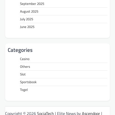
September 2025
August 2025
July 2025
June 2025
Categories
Casino
Others
Slot
Sportsbook
Togel
Copyright © 2026
SociaTech
| Elite News by
Ascendoor
|