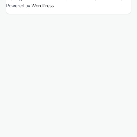
Powered by
WordPress
.