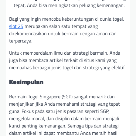
tepat, Anda bisa meningkatkan peluang kemenangan.
Bagi yang ingin mencoba keberuntungan di dunia togel,
slot 25
merupakan salah satu tempat yang
direkomendasikan untuk bermain dengan aman dan
terpercaya.
Untuk memperdalam ilmu dan strategi bermain, Anda
juga bisa membaca artikel terkait di situs kami yang
membahas berbagai jenis togel dan strategi yang efektif.
Kesimpulan
Bermain Togel Singapore (SGP) sangat menarik dan
menjanjikan jika Anda memahami strategi yang tepat
guna. Fokus pada satu jenis pasaran seperti SGP,
mengelola modal, dan disiplin dalam bermain menjadi
kunci penting kemenangan. Semoga tips dan strategi
dalam artikel ini dapat membantu Anda meraih hasil